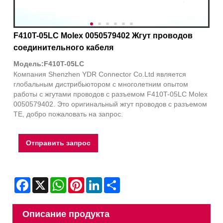
F410T-05LC Molex 0050579402 Жгут проводов
соединительного кабеля
Модель:F410T-05LC
Компания Shenzhen YDR Connector Co.Ltd является
глобальным дистрибьютором с многолетним опытом
работы с жгутами проводов с разъемом F410T-05LC Molex
0050579402. Это оригинальный жгут проводов с разъемом
TE, добро пожаловать на запрос.
Отправить запрос
Facebook
X
WhatsApp
Pinterest
LinkedIn
Share
Описание продукта