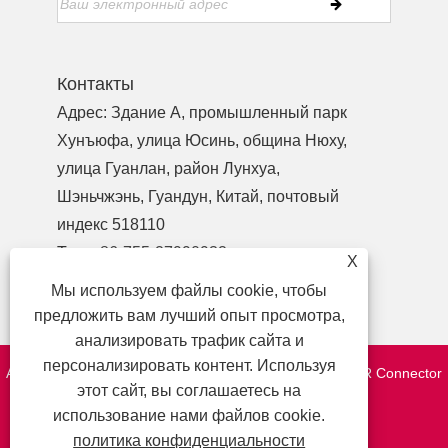
Контакты
Адрес: Здание A, промышленный парк
Хунъюфа, улица Юсинь, община Нюху,
улица Гуанлан, район Лунхуа,
Шэньчжэнь, Гуандун, Китай, почтовый
индекс 518110
Тел.:
+86-755-27990932
X
Телефон:
+86-13713718026
Мы используем файлы cookie, чтобы
Электронная почта:
wzl@szydr.com
предложить вам лучший опыт просмотра,
анализировать трафик сайта и
персонализировать контент. Используя
Авторские права © 2021 Шэньчжэньская компания YDR Connector
этот сайт, вы соглашаетесь на
Co.,Ltd. Все права защищены.
использование нами файлов cookie.
http://www.szydr.com/
политика конфиденциальности