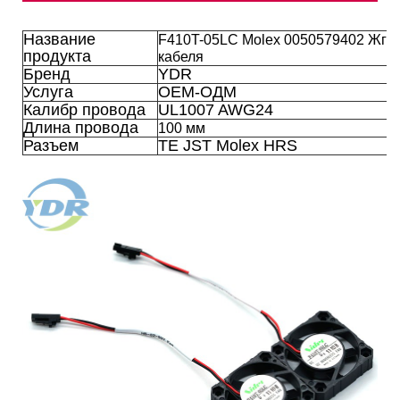
Название
F410T-05LC Molex 0050579402 Жгут
продукта
кабеля
Бренд
YDR
Услуга
OEM-ОДМ
Калибр провода
UL1007 AWG24
Длина провода
100 мм
Разъем
TE JST Molex HRS