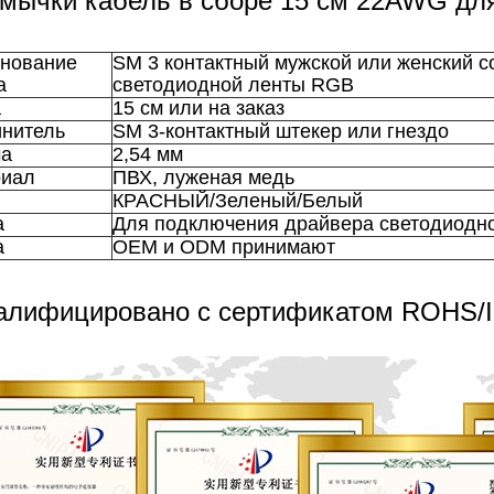
мычки кабель в сборе 15 см 22AWG дл
нование
SM 3 контактный мужской или женский 
а
светодиодной ленты RGB
а
15 см или на заказ
нитель
SM 3-контактный штекер или гнездо
а
2,54 мм
иал
ПВХ, луженая медь
КРАСНЫЙ/Зеленый/Белый
а
Для подключения драйвера светодиодн
а
OEM и ODM принимают
алифицировано с сертификатом ROHS/