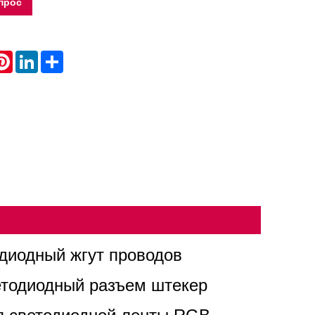
прос
atsApp
Pinterest
LinkedIn
Share
диодный жгут проводов
етодиодный разъем штекер