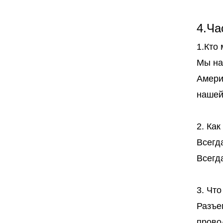
4.Ча
1.Кто
Мы на
Амери
нашей
2. Ка
Всегд
Всегд
3. Что
Разъе
прово