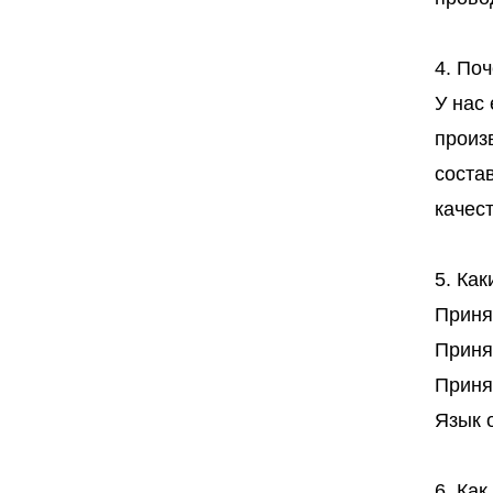
4. Поч
У нас
произ
соста
качес
5. Ка
Приня
Приня
Приня
Язык 
6. Как