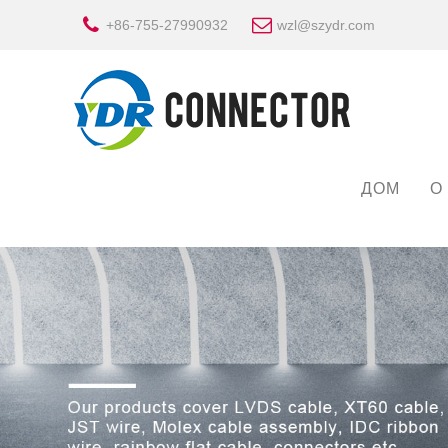
+86-755-27990932
wzl@szydr.com
ДОМ
О