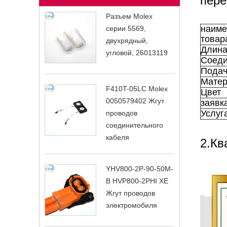
пере
Разъем Molex
наиме
серии 5569,
товар
двухрядный,
Длин
угловой, 26013119
Соеди
Подач
Матер
F410T-05LC Molex
Цвет
0050579402 Жгут
заявк
Услуг
проводов
соединительного
кабеля
2.Кв
YHV800-2P-90-50M-
B HVP800-2PHI XE
Жгут проводов
электромобиля