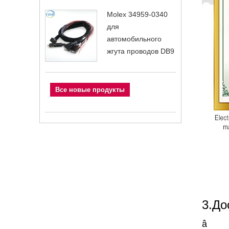
Molex 34959-0340
для
автомобильного
жгута проводов DB9
Все новые продукты
3.До
â