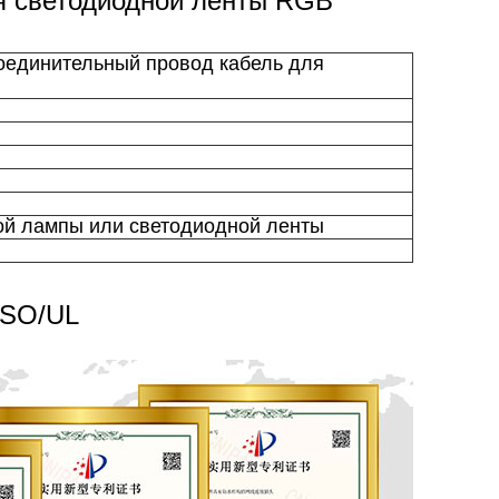
я светодиодной ленты RGB
соединительный провод кабель для
ой лампы или светодиодной ленты
ISO/UL