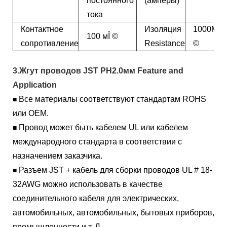
постоянного
(амперы)
тока
Контактное
Изоляция
1000MÎ
100 мÎ ©
сопротивление
Resistance
©
3.Жгут проводов JST PH2.0мм Feature and
Application
Все материалы соответствуют стандартам ROHS
■
или OEM.
Провод может быть кабелем UL или кабелем
■
международного стандарта в соответствии с
назначением заказчика.
Разъем JST + кабель для сборки проводов UL # 18-
■
32AWG можно использовать в качестве
соединительного кабеля для электрических,
автомобильных, автомобильных, бытовых приборов,
промышленности и т. Д.