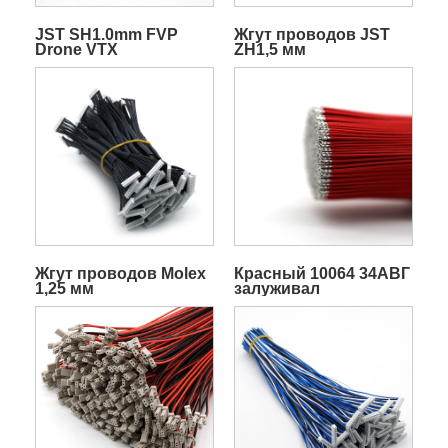
JST SH1.0mm FVP
Жгут проводов JST
Drone VTX
ZH1,5 мм
Силиконовый
передатчик
квадрокоптера Видео
жгут проводов
Жгут проводов Molex
Красный 10064 34АВГ
1,25 мм
залуживал
терминальный
кабель батареи жгута
электрического
провода свинцового
провода
ориентированный на
заказчика