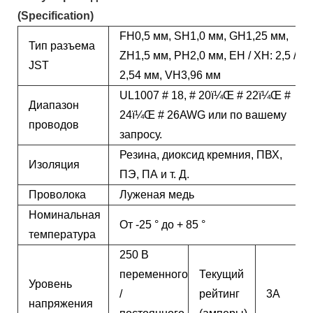
(Specification)
FH0,5 мм, SH1,0 мм, GH1,25 мм,
Тип разъема
ZH1,5 мм, PH2,0 мм, EH / XH: 2,5 /
JST
2,54 мм, VH3,96 мм
UL1007 # 18, # 20ï¼Œ # 22ï¼Œ #
Диапазон
24ï¼Œ # 26AWG или по вашему
проводов
запросу.
Резина, диоксид кремния, ПВХ,
Изоляция
ПЭ, ПА и т. Д.
Проволока
Луженая медь
Номинальная
От -25 ° до + 85 °
температура
250 В
переменного
Текущий
Уровень
/
рейтинг
3А
напряжения